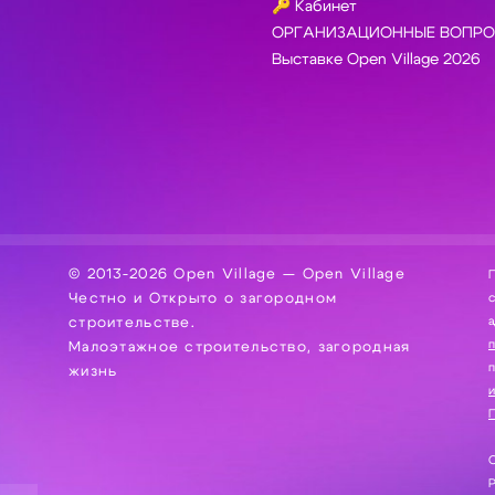
🔑 Кабинет
ОРГАНИЗАЦИОННЫЕ ВОПРО
Выставке Open Village 2026
© 2013-2026 Open Village — Open Village
П
Честно и Открыто о загородном
сбор, хра
а
строительстве.
Малоэтажное строительство, загородная
жизнь
и
П
С