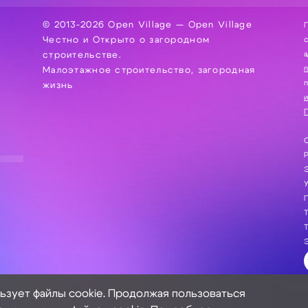
© 2013-2026 Open Village — Open Village
П
Честно и Открыто о загородном
сбор, хра
а
строительстве.
Малоэтажное строительство, загородная
жизнь
и
П
С
Э
Г
Т
Т
Э
льзует файлы cookie. Продолжая пользоваться