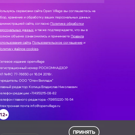
ользуясь сервисами сайта Open Village вы соглашаетесь на
нение и обработку ваших персональных данных
дминистрацией сайта, согласно
Политике обработки
персональных данных
, а также подтверждаете, что вы в
полном объеме ознакомились и принимаете
Правила
спользования сайта
,
Пользовательское соглашение
и
олитику файлов cookies
.
етевое издание openvillage
Регистрационный номер РОСКОМНАДЗОР
Л №ФС 77-76650 от 16.04 2018г.
Учредитель: ООО "Опен Вилладж"
лавный редактор: Копица Владислав Николаевич
елефон редакции: +7(495)215-08-82
елефон главного редактора: +7(985)220-76-54
лектронная почта: info@openvillage.ru
12+
ПРИНЯТЬ