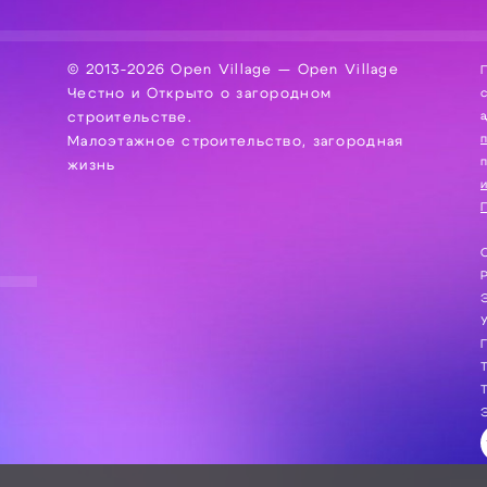
© 2013-2026 Open Village — Open Village
П
Честно и Открыто о загородном
сбор, хра
а
строительстве.
Малоэтажное строительство, загородная
жизнь
и
П
С
Э
Г
Т
Т
Э