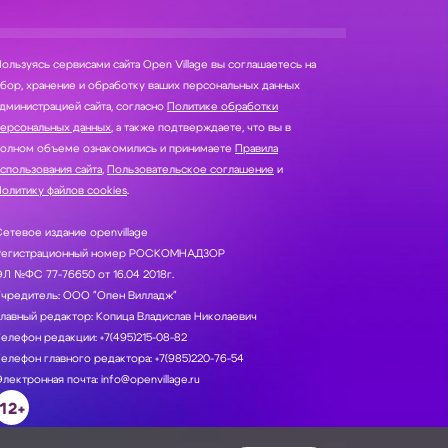
ользуясь сервисами сайта Open Village вы соглашаетесь на
нение и обработку ваших персональных данных
дминистрацией сайта, согласно
Политике обработки
персональных данных
, а также подтверждаете, что вы в
полном объеме ознакомились и принимаете
Правила
спользования сайта
,
Пользовательское соглашение
и
олитику файлов cookies
.
етевое издание openvillage
Регистрационный номер РОСКОМНАДЗОР
Л №ФС 77-76650 от 16.04 2018г.
Учредитель: ООО "Опен Вилладж"
лавный редактор: Копица Владислав Николаевич
елефон редакции: +7(495)215-08-82
елефон главного редактора: +7(985)220-76-54
лектронная почта: info@openvillage.ru
12+