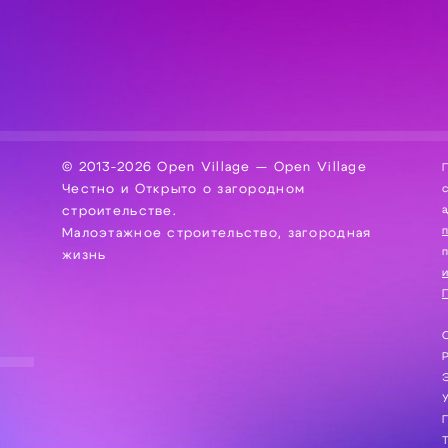
© 2013-2026 Open Village — Open Village
П
Честно и Открыто о загородном
сбор, хра
а
строительстве.
Малоэтажное строительство, загородная
жизнь
и
П
С
Э
Г
Т