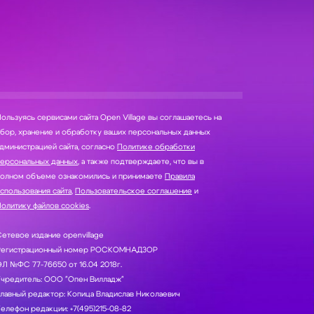
ользуясь сервисами сайта Open Village вы соглашаетесь на
нение и обработку ваших персональных данных
дминистрацией сайта, согласно
Политике обработки
персональных данных
, а также подтверждаете, что вы в
полном объеме ознакомились и принимаете
Правила
спользования сайта
,
Пользовательское соглашение
и
олитику файлов cookies
.
етевое издание openvillage
Регистрационный номер РОСКОМНАДЗОР
Л №ФС 77-76650 от 16.04 2018г.
Учредитель: ООО "Опен Вилладж"
лавный редактор: Копица Владислав Николаевич
елефон редакции: +7(495)215-08-82