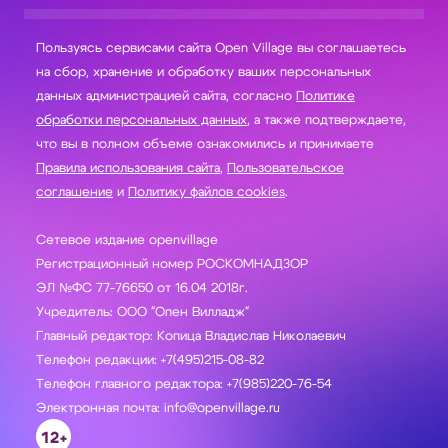
Пользуясь сервисами сайта Open Village вы соглашаетесь
на сбор, хранение и обработку ваших персональных
данных администрацией сайта, согласно
Политике
обработки персональных данных
, а также подтверждаете,
что вы в полном объеме ознакомились и принимаете
Правила использования сайта
,
Пользовательское
соглашение
и
Политику файлов cookies
.
Сетевое издание openvillage
Регистрационный номер РОСКОМНАДЗОР
ЭЛ №ФС 77-76650 от 16.04 2018г.
Учредитель: ООО "Опен Вилладж"
Главный редактор: Копица Владислав Николаевич
Телефон редакции: +7(495)215-08-82
Телефон главного редактора: +7(985)220-76-54
Электронная почта: info@openvillage.ru
12+