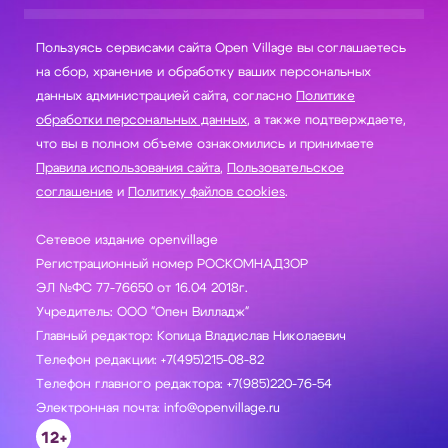
Пользуясь сервисами сайта Open Village вы соглашаетесь
на сбор, хранение и обработку ваших персональных
данных администрацией сайта, согласно
Политике
обработки персональных данных
, а также подтверждаете,
что вы в полном объеме ознакомились и принимаете
Правила использования сайта
,
Пользовательское
соглашение
и
Политику файлов cookies
.
Сетевое издание openvillage
Регистрационный номер РОСКОМНАДЗОР
ЭЛ №ФС 77-76650 от 16.04 2018г.
Учредитель: ООО "Опен Вилладж"
Главный редактор: Копица Владислав Николаевич
Телефон редакции: +7(495)215-08-82
Телефон главного редактора: +7(985)220-76-54
Электронная почта: info@openvillage.ru
12+