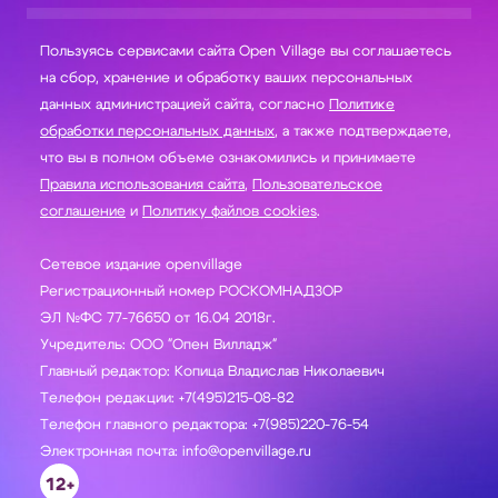
Пользуясь сервисами сайта Open Village вы соглашаетесь
на сбор, хранение и обработку ваших персональных
данных администрацией сайта, согласно
Политике
обработки персональных данных
, а также подтверждаете,
что вы в полном объеме ознакомились и принимаете
Правила использования сайта
,
Пользовательское
соглашение
и
Политику файлов cookies
.
Сетевое издание openvillage
Регистрационный номер РОСКОМНАДЗОР
ЭЛ №ФС 77-76650 от 16.04 2018г.
Учредитель: ООО "Опен Вилладж"
Главный редактор: Копица Владислав Николаевич
Телефон редакции: +7(495)215-08-82
Телефон главного редактора: +7(985)220-76-54
Электронная почта: info@openvillage.ru
12+