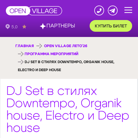
ПАРТНЕРЫ
КУПИТЬ БИЛЕТ
ГЛАВНАЯ
OPEN VILLAGE ЛЕТО'26
ПРОГРАММА МЕРОПРИЯТИЙ
DJ SET В СТИЛЯХ DOWNTEMPO, ORGANIK HOUSE,
ELECTRO И DEEP HOUSE
DJ Set в стилях
Downtempo, Organik
house, Electro и Deep
house