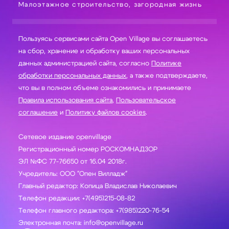
Малоэтажное строительство, загородная жизнь
Пользуясь сервисами сайта Open Village вы соглашаетесь
на сбор, хранение и обработку ваших персональных
данных администрацией сайта, согласно
Политике
обработки персональных данных
, а также подтверждаете,
что вы в полном объеме ознакомились и принимаете
Правила использования сайта
,
Пользовательское
соглашение
и
Политику файлов cookies
.
Сетевое издание openvillage
Регистрационный номер РОСКОМНАДЗОР
ЭЛ №ФС 77-76650 от 16.04 2018г.
Учредитель: ООО "Опен Вилладж"
Главный редактор: Копица Владислав Николаевич
Телефон редакции: +7(495)215-08-82
Телефон главного редактора: +7(985)220-76-54
Электронная почта: info@openvillage.ru