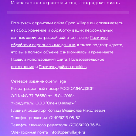
Малоэтажное строительство, загородная жизнь
Пользуясь сервисами сайта Open Village вы соглашаетесь
на сбор, хранение и обработку ваших персональных
данных администрацией сайта, согласно
Политике
обработки персональных данных
, а также подтверждаете,
что вы в полном объеме ознакомились и принимаете
Правила использования сайта
,
Пользовательское
соглашение
и
Политику файлов cookies
.
Сетевое издание openvillage
Регистрационный номер РОСКОМНАДЗОР
ЭЛ №ФС 77-76650 от 16.04 2018г.
Учредитель: ООО "Опен Вилладж"
Главный редактор: Копица Владислав Николаевич
Телефон редакции: +7(495)215-08-82
Телефон главного редактора: +7(985)220-76-54
Электронная почта: info@openvillage.ru