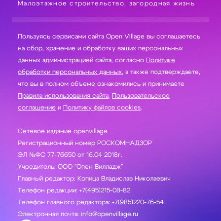
Малоэтажное строительство, загородная жизнь
Пользуясь сервисами сайта Open Village вы соглашаетесь
на сбор, хранение и обработку ваших персональных
данных администрацией сайта, согласно
Политике
обработки персональных данных
, а также подтверждаете,
что вы в полном объеме ознакомились и принимаете
Правила использования сайта
,
Пользовательское
соглашение
и
Политику файлов cookies
.
Сетевое издание openvillage
Регистрационный номер РОСКОМНАДЗОР
ЭЛ №ФС 77-76650 от 16.04 2018г.
Учредитель: ООО "Опен Вилладж"
Главный редактор: Копица Владислав Николаевич
Телефон редакции: +7(495)215-08-82
Телефон главного редактора: +7(985)220-76-54
Электронная почта: info@openvillage.ru