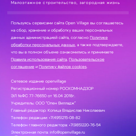
Малоэтажное строительство, загородная жизнь
Пользуясь сервисами сайта Open Village вы соглашаетесь
на сбор, хранение и обработку ваших персональных
данных администрацией сайта, согласно
Политике
обработки персональных данных
, а также подтверждаете,
что вы в полном объеме ознакомились и принимаете
Правила использования сайта
,
Пользовательское
соглашение
и
Политику файлов cookies
.
Сетевое издание openvillage
Регистрационный номер РОСКОМНАДЗОР
ЭЛ №ФС 77-76650 от 16.04 2018г.
Учредитель: ООО "Опен Вилладж"
Главный редактор: Копица Владислав Николаевич
Телефон редакции: +7(495)215-08-82
Телефон главного редактора: +7(985)220-76-54
Электронная почта: info@openvillage.ru