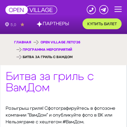
ПАРТНЕРЫ
КУПИТЬ БИЛЕТ
ГЛАВНАЯ
OPEN VILLAGE ЛЕТО'26
ПРОГРАММА МЕРОПРИЯТИЙ
БИТВА ЗА ГРИЛЬ С ВАМДОМ
Битва за гриль с
ВамДом
Розыгрыш гриля! Сфотографируйтесь в фотозоне
компании "ВамДом" и опубликуйте фото в ВК или
Нельзяграме с хештегом #ВамДом.