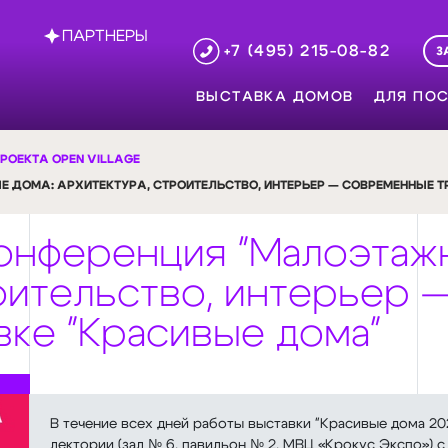
ПАРТНЕРЫ
+7 (495) 215-08-82
З
ВЫСТАВКА ДОМОВ
ДЛЯ ПОС
РОЕКТА OPEN VILLAGE
ДОМА: АРХИТЕКТУРА, СТРОИТЕЛЬСТВО, ИНТЕРЬЕР — СОВРЕМЕННЫЕ Т
онференция "Малоэтаж
роительство, интерьер
вке "Красивые дома"
В течение всех дней работы выставки "Красивые дома 20
лектории (зал № 6, павильон № 2, МВЦ «Крокус Экспо») 