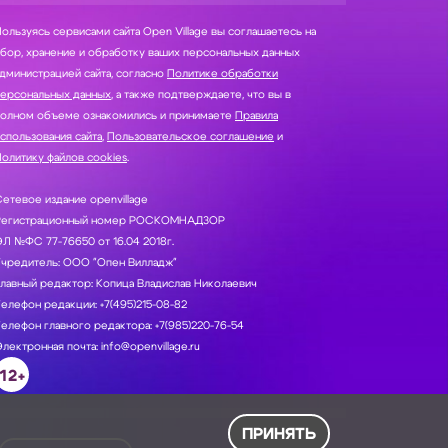
ользуясь сервисами сайта Open Village вы соглашаетесь на
нение и обработку ваших персональных данных
дминистрацией сайта, согласно
Политике обработки
персональных данных
, а также подтверждаете, что вы в
полном объеме ознакомились и принимаете
Правила
спользования сайта
,
Пользовательское соглашение
и
олитику файлов cookies
.
етевое издание openvillage
Регистрационный номер РОСКОМНАДЗОР
Л №ФС 77-76650 от 16.04 2018г.
Учредитель: ООО "Опен Вилладж"
лавный редактор: Копица Владислав Николаевич
елефон редакции: +7(495)215-08-82
елефон главного редактора: +7(985)220-76-54
лектронная почта: info@openvillage.ru
12+
ПРИНЯТЬ