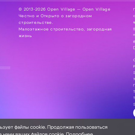
© 2013-2026 Open Village — Open Village
П
Честно и Открыто о загородном
сбор, хра
а
строительстве.
Малоэтажное строительство, загородная
жизнь
и
П
С
Э
Г
Т
Т
Э
льзует файлы cookie. Продолжая пользоваться
е нами ваших файлов cookie.
Подробнее