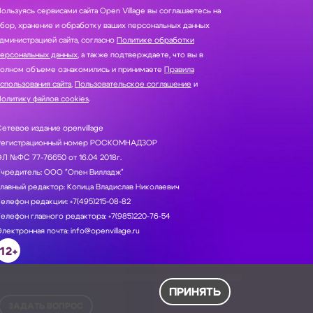
ользуясь сервисами сайта Open Village вы соглашаетесь на
нение и обработку ваших персональных данных
дминистрацией сайта, согласно
Политике обработки
персональных данных
, а также подтверждаете, что вы в
полном объеме ознакомились и принимаете
Правила
спользования сайта
,
Пользовательское соглашение
и
олитику файлов cookies
.
етевое издание openvillage
Регистрационный номер РОСКОМНАДЗОР
Л №ФС 77-76650 от 16.04 2018г.
Учредитель: ООО "Опен Вилладж"
лавный редактор: Копица Владислав Николаевич
елефон редакции: +7(495)215-08-82
елефон главного редактора: +7(985)220-76-54
лектронная почта: info@openvillage.ru
12+
ПРИНЯТЬ
ЗАДАТЬ ВОПРОС