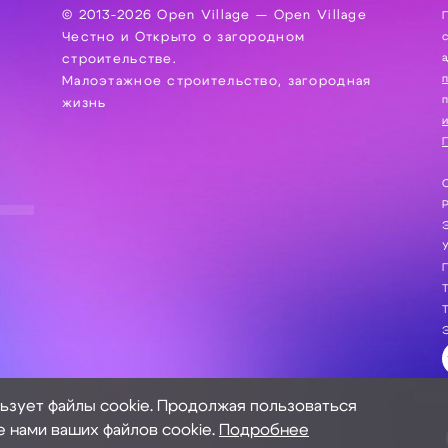
© 2013-2026 Open Village — Open Village
П
Честно и Открыто о загородном
сбор, хра
а
строительстве.
Малоэтажное строительство, загородная
жизнь
и
П
С
Э
Г
Т
Т
Э
льзует файлы cookie. Продолжая пользоваться
е нами ваших файлов cookie.
Подробнее