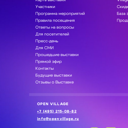
Карта выставки
Villag
Участники
Скидк
Программа мероприятий
База 
Правила посещения
Прода
Ответы на вопросы
Для посетителей
Пресс-день
Для СМИ
Прошедшие выставки
Прямой эфир
Контакты
Будущие выставки
Отзывы о Выставке
OPEN VILLAGE
+7 (495) 215-08-82
info@openvillage.ru