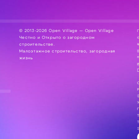
© 2013-2026 Open Village — Open Village
П
Честно и Открыто о загородном
сбор, хра
а
строительстве.
Малоэтажное строительство, загородная
жизнь
и
П
С
Э
Г
Т
Т
Э