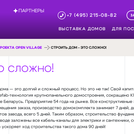
ПАРТНЕРЫ
+7 (495) 215-08-82
З
ВЫСТАВКА ДОМОВ
ДЛЯ ПОС
РОЕКТА OPEN VILLAGE
СТРОИТЬ ДОМ - ЭТО СЛОЖНО!
о сложно!
дома — это долгий и сложный процесс. Но это не так! Свой кап
refab-технология крупнопанельного домостроения, сокращено 
е Беларусь. Предприятие 54 года на рынке. Все конструктивны
мещения заказа, производство домокомплекта занимает 7 дней, д
стов завода, всего 5 дней. Таким образом, строительство фунда
аводе заложены все кабель-каналы для электрики и сантехники, 
о ускоряет ход строительства такого дома 90 дней!