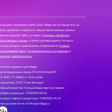
ользуясь сервисами сайта Open Village вы соглашаетесь на
нение и обработку ваших персональных данных
дминистрацией сайта, согласно
Политике обработки
персональных данных
, а также подтверждаете, что вы в
полном объеме ознакомились и принимаете
Правила
спользования сайта
,
Пользовательское соглашение
и
олитику файлов cookies
.
етевое издание openvillage
Регистрационный номер РОСКОМНАДЗОР
Л №ФС 77-76650 от 16.04 2018г.
Учредитель: ООО "Опен Вилладж"
лавный редактор: Копица Владислав Николаевич
елефон редакции: +7(495)215-08-82
елефон главного редактора: +7(985)220-76-54
лектронная почта: info@openvillage.ru
12+