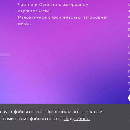
Честно и Открыто о загородном
сбор, хра
а
строительстве.
Малоэтажное строительство, загородная
жизнь
и
П
С
Э
Г
Т
Т
Э
льзует файлы cookie. Продолжая пользоваться
е нами ваших файлов cookie.
Подробнее