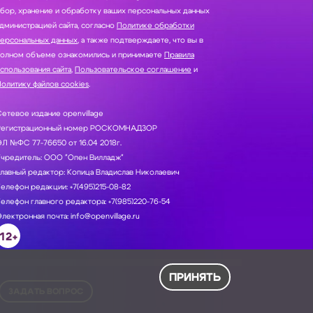
нение и обработку ваших персональных данных
дминистрацией сайта, согласно
Политике обработки
персональных данных
, а также подтверждаете, что вы в
полном объеме ознакомились и принимаете
Правила
спользования сайта
,
Пользовательское соглашение
и
олитику файлов cookies
.
етевое издание openvillage
Регистрационный номер РОСКОМНАДЗОР
Л №ФС 77-76650 от 16.04 2018г.
Учредитель: ООО "Опен Вилладж"
лавный редактор: Копица Владислав Николаевич
елефон редакции: +7(495)215-08-82
елефон главного редактора: +7(985)220-76-54
лектронная почта: info@openvillage.ru
12+
ПРИНЯТЬ
ЗАДАТЬ ВОПРОС