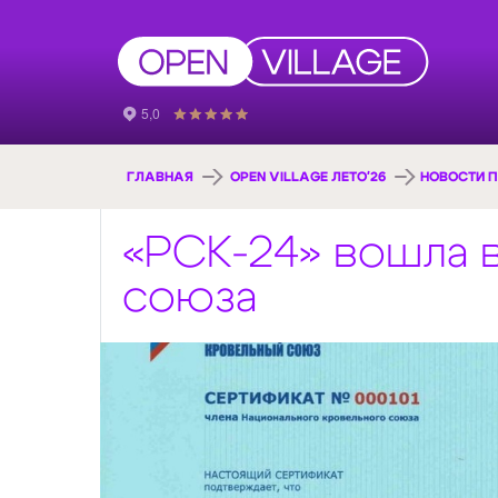
ГЛАВНАЯ
OPEN VILLAGE ЛЕТО'26
НОВОСТИ П
«РСК-24» вошла 
союза