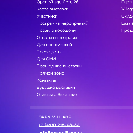
Open Village Лето'26
Парт
Карта выставки
Villag
Участники
Скидк
Программа мероприятий
База 
Правила посещения
Прода
Ответы на вопросы
Для посетителей
Пресс-день
Для СМИ
Прошедшие выставки
Прямой эфир
Контакты
Будущие выставки
Отзывы о Выставке
OPEN VILLAGE
+7 (495) 215-08-82
info@openvillage.ru