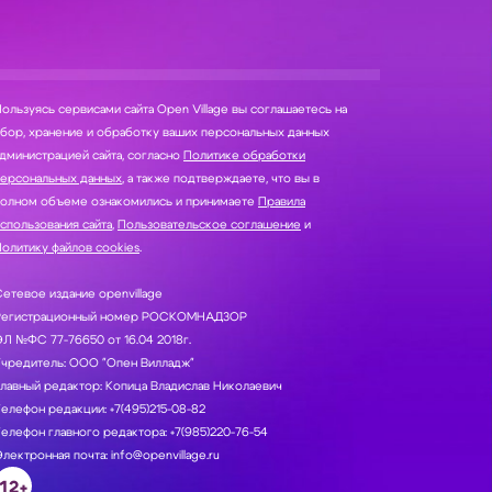
ользуясь сервисами сайта Open Village вы соглашаетесь на
нение и обработку ваших персональных данных
дминистрацией сайта, согласно
Политике обработки
персональных данных
, а также подтверждаете, что вы в
полном объеме ознакомились и принимаете
Правила
спользования сайта
,
Пользовательское соглашение
и
олитику файлов cookies
.
етевое издание openvillage
Регистрационный номер РОСКОМНАДЗОР
Л №ФС 77-76650 от 16.04 2018г.
Учредитель: ООО "Опен Вилладж"
лавный редактор: Копица Владислав Николаевич
елефон редакции: +7(495)215-08-82
елефон главного редактора: +7(985)220-76-54
лектронная почта: info@openvillage.ru
12+