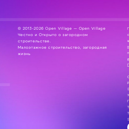
© 2013-2026 Open Village — Open Village
П
Честно и Открыто о загородном
сбор, хра
а
строительстве.
Малоэтажное строительство, загородная
жизнь
и
П
С
Э
Г
Т
Т
Э