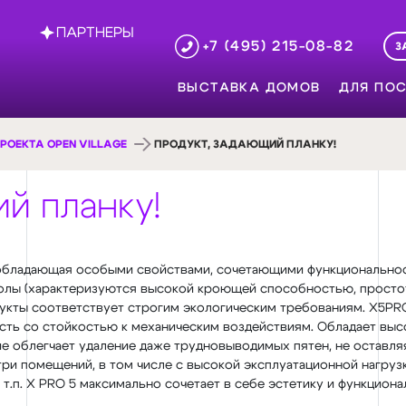
ПАРТНЕРЫ
+7 (495) 215-08-82
З
ВЫСТАВКА ДОМОВ
ДЛЯ ПОС
РОЕКТА OPEN VILLAGE
ПРОДУКТ, ЗАДАЮЩИЙ ПЛАНКУ!
й планку!
 обладающая особыми свойствами, сочетающими функциональнос
молы (характеризуются высокой кроющей способностью, прост
укты соответствует строгим экологическим требованиям. Х5PRO 
ость со стойкостью к механическим воздействиям. Обладает в
 облегчает удаление даже трудновыводимых пятен, не оставляя
три помещений, в том числе с высокой эксплуатационной нагрузк
 т.п. X PRO 5 максимально сочетает в себе эстетику и функциона