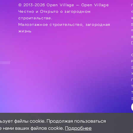
© 2013-2026 Open Village — Open Village
П
Честно и Открыто о загородном
сбор, хра
а
строительстве.
Малоэтажное строительство, загородная
жизнь
и
П
С
Э
Г
Т
Т
Э
льзует файлы cookie. Продолжая пользоваться
е нами ваших файлов cookie.
Подробнее