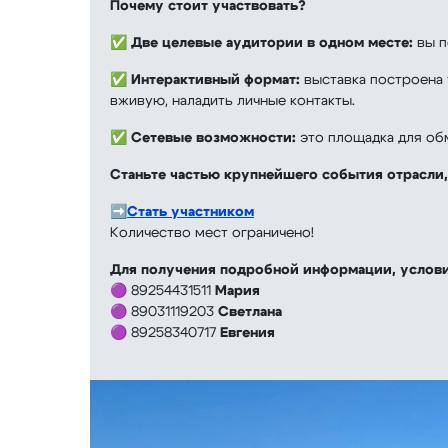
Почему стоит участвовать?
✅
Две целевые аудитории в одном месте:
вы п
✅
Интерактивный формат:
выставка построена 
вживую, наладить личные контакты.
✅
Сетевые возможности:
это площадка для обм
Станьте частью крупнейшего события отрасли,
➡️
Стать участником
Количество мест ограничено!
Для получения подробной информации, условий
🟣 89254431511
Мария
🟣 89031119203
Светлана
🟣 89258340717
Евгения