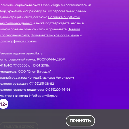
ользуясь сервисами сайта Open Village вы соглашаетесь на
нение и обработку ваших персональных данных
дминистрацией сайта, согласно
Политике обработки
персональных данных
, а также подтверждаете, что вы в
полном объеме ознакомились и принимаете
Правила
спользования сайта
,
Пользовательское соглашение
и
олитику файлов cookies
.
етевое издание openvillage
Регистрационный номер РОСКОМНАДЗОР
Л №ФС 77-76650 от 16.04 2018г.
Учредитель: ООО "Опен Вилладж"
лавный редактор: Копица Владислав Николаевич
елефон редакции: +7(495)215-08-82
елефон главного редактора: +7(985)220-76-54
лектронная почта: info@openvillage.ru
12+
ПРИНЯТЬ
ЗАДАТЬ ВОПРОС