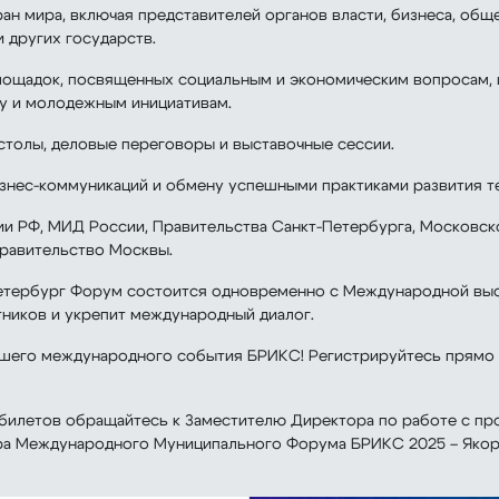
ан мира, включая представителей органов власти, бизнеса, об
и других государств.
площадок, посвященных социальным и экономическим вопросам,
ту и молодежным инициативам.
 столы, деловые переговоры и выставочные сессии.
знес-коммуникаций и обмену успешными практиками развития т
и РФ, МИД России, Правительства Санкт-Петербурга, Московс
Правительство Москвы.
етербург Форум состоится одновременно с Международной выс
ников и укрепит международный диалог.
йшего международного события БРИКС! Регистрируйтесь прямо с
 билетов обращайтесь к Заместителю Директора по работе с п
а Международного Муниципального Форума БРИКС 2025 – Якорно