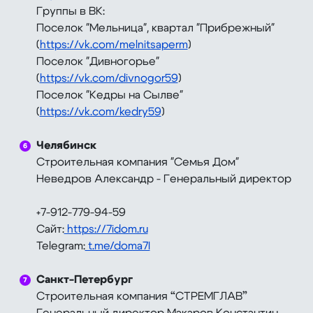
Группы в ВК:
Поселок "Мельница", квартал "Прибрежный"
(
https://vk.com/melnitsaperm
)
Поселок "Дивногорье"
(
https://vk.com/divnogor59
)
Поселок "Кедры на Сылве"
(
https://vk.com/kedry59
)
⠀
Челябинск
Строительная компания "Семья Дом"
Неведров Александр - Генеральный директор
+7-912-779-94-59
Сайт:
https://7idom.ru
Telegram:
t.me/doma7I
⠀
Санкт-Петербург
Строительная компания “СТРЕМГЛАВ”