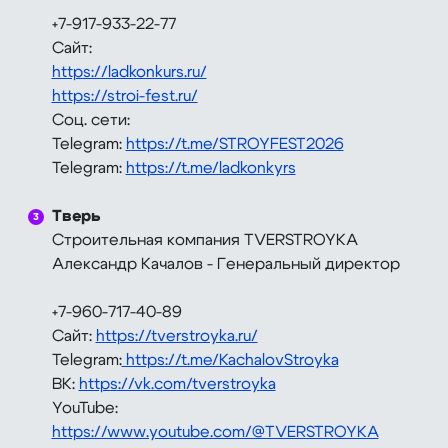
+7-917-933-22-77
Сайт:
https://ladkonkurs.ru/
https://stroi-fest.ru/
Соц. сети:
Telegram:
https://t.me/STROYFEST2026
Telegram:
https://t.me/ladkonkyrs
⠀
Тверь
Строительная компания TVERSTROYKA
Александр Качалов - Генеральный директор
+7-960-717-40-89
Сайт:
https://tverstroyka.ru/
Telegram:
https://t.me/KachalovStroyka
ВК:
https://vk.com/tverstroyka
YouTube:
https://www.youtube.com/@TVERSTROYKA