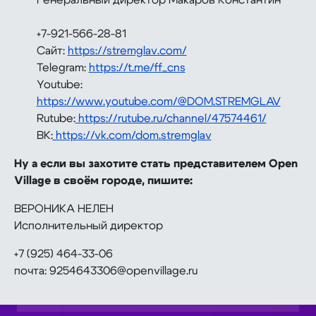
Генеральный директор Макаров Константин
+7-921-566-28-81
Сайт:
https://stremglav.com/
Telegram:
https://t.me/ff_cns
Youtube:
https://www.youtube.com/@DOM.STREMGLAV
Rutube:
https://rutube.ru/channel/47574461/
ВК:
https://vk.com/dom.stremglav
Ну а если вы захотите стать представителем Open
Village в своём городе, пишите:
ВЕРОНИКА НЕЛЕН
Исполнительный директор
+7 (925) 464-33-06
почта: 9254643306@openvillage.ru