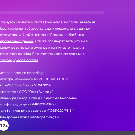
ользуясь сервисами сайта Open Village вы соглашаетесь на
нение и обработку ваших персональных данных
дминистрацией сайта, согласно
Политике обработки
персональных данных
, а также подтверждаете, что вы в
полном объеме ознакомились и принимаете
Правила
спользования сайта
,
Пользовательское соглашение
и
олитику файлов cookies
.
етевое издание openvillage
Регистрационный номер РОСКОМНАДЗОР
Л №ФС 77-76650 от 16.04 2018г.
Учредитель: ООО "Опен Вилладж"
лавный редактор: Копица Владислав Николаевич
елефон редакции: +7(495)215-08-82
елефон главного редактора: +7(985)220-76-54
лектронная почта: info@openvillage.ru
12+