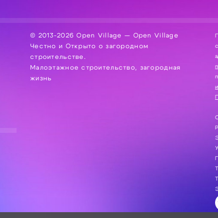
© 2013-2026 Open Village — Open Village
П
Честно и Открыто о загородном
сбор, хра
а
строительстве.
Малоэтажное строительство, загородная
жизнь
и
П
С
Э
Г
Т
Т
Э