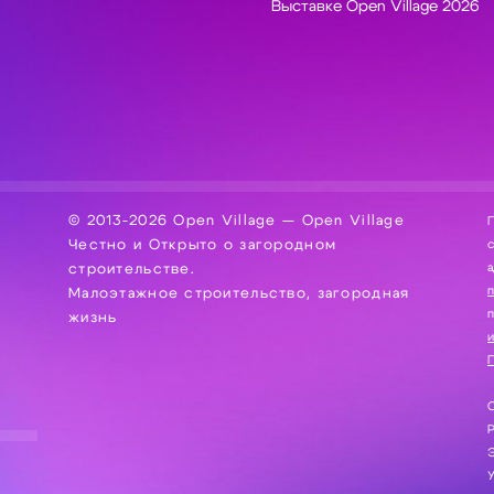
Выставке Open Village 2026
© 2013-2026 Open Village — Open Village
П
Честно и Открыто о загородном
сбор, хра
а
строительстве.
Малоэтажное строительство, загородная
жизнь
и
П
С
Э