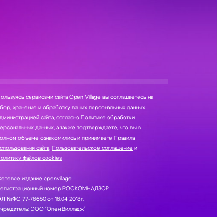
ользуясь сервисами сайта Open Village вы соглашаетесь на
нение и обработку ваших персональных данных
дминистрацией сайта, согласно
Политике обработки
персональных данных
, а также подтверждаете, что вы в
полном объеме ознакомились и принимаете
Правила
спользования сайта
,
Пользовательское соглашение
и
олитику файлов cookies
.
етевое издание openvillage
Регистрационный номер РОСКОМНАДЗОР
Л №ФС 77-76650 от 16.04 2018г.
Учредитель: ООО "Опен Вилладж"