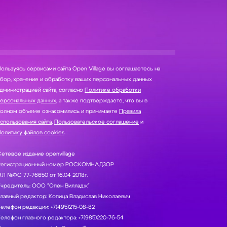
ользуясь сервисами сайта Open Village вы соглашаетесь на
нение и обработку ваших персональных данных
дминистрацией сайта, согласно
Политике обработки
персональных данных
, а также подтверждаете, что вы в
полном объеме ознакомились и принимаете
Правила
спользования сайта
,
Пользовательское соглашение
и
олитику файлов cookies
.
етевое издание openvillage
Регистрационный номер РОСКОМНАДЗОР
Л №ФС 77-76650 от 16.04 2018г.
Учредитель: ООО "Опен Вилладж"
лавный редактор: Копица Владислав Николаевич
елефон редакции: +7(495)215-08-82
елефон главного редактора: +7(985)220-76-54