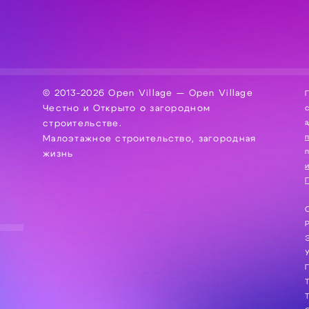
© 2013-2026 Open Village — Open Village
П
Честно и Открыто о загородном
сбор, хра
а
строительстве.
Малоэтажное строительство, загородная
жизнь
и
П
С
Э
Г
Т
Т