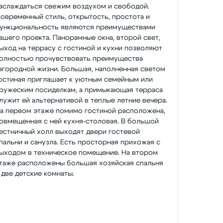
аслаждаться свежим воздухом и свободой.
овременный стиль, открытость, простота и
ункциональность являются преимуществами
ашего проекта. Панорамные окна, второй свет,
ыход на террасу с гостиной и кухни позволяют
олностью прочувствовать преимущества
агородной жизни. Большая, наполненная светом
остиная приглашает к уютным семейным или
ружеским посиделкам, а примыкающая терраса
лужит ей альтернативой в теплые летние вечера.
а первом этаже помимо гостиной расположена,
овмещенная с ней кухня-столовая. В большой
естничный холл выходят двери гостевой
пальни и санузла. Есть просторная прихожая с
ыходом в техническое помещение. На втором
таже расположены большая хозяйская спальня
 две детские комнаты.