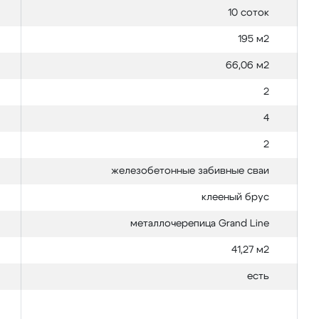
10 соток
195 м2
66,06 м2
2
4
2
железобетонные забивные сваи
клееный брус
металлочерепица Grand Line
41,27 м2
есть