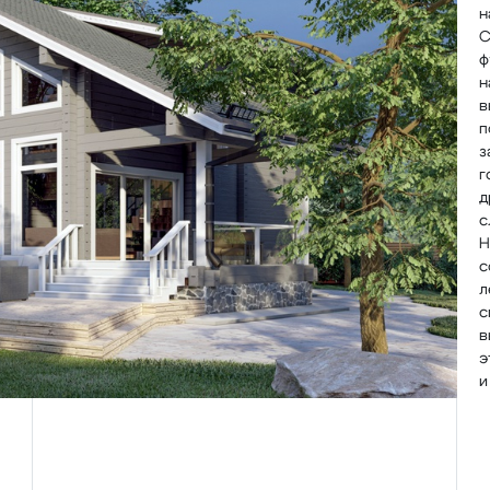
н
С
ф
н
в
п
з
г
д
с
Н
с
л
с
в
э
и