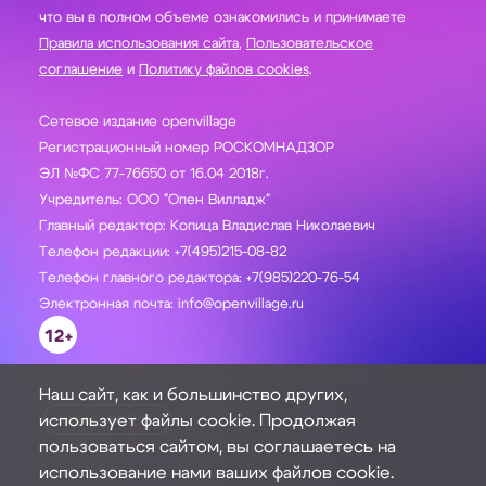
что вы в полном объеме ознакомились и принимаете
Правила использования сайта
,
Пользовательское
соглашение
и
Политику файлов cookies
.
Сетевое издание openvillage
Регистрационный номер РОСКОМНАДЗОР
ЭЛ №ФС 77-76650 от 16.04 2018г.
Учредитель: ООО "Опен Вилладж"
Главный редактор: Копица Владислав Николаевич
Телефон редакции: +7(495)215-08-82
Телефон главного редактора: +7(985)220-76-54
Электронная почта: info@openvillage.ru
12+
Наш сайт, как и большинство других,
использует файлы cookie. Продолжая
ЗАДАТЬ ВОПРОС
пользоваться сайтом, вы соглашаетесь на
использование нами ваших файлов cookie.