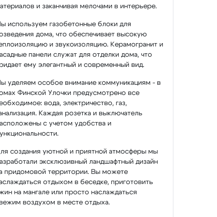
атериалов и заканчивая мелочами в интерьере.
ы используем газобетонные блоки для
озведения дома, что обеспечивает высокую
еплоизоляцию и звукоизоляцию. Керамогранит и
асадные панели служат для отделки дома, что
ридает ему элегантный и современный вид.
ы уделяем особое внимание коммуникациям - в
омах Финской Улочки предусмотрено все
еобходимое: вода, электричество, газ,
анализация. Каждая розетка и выключатель
асположены с учетом удобства и
ункциональности.
ля создания уютной и приятной атмосферы мы
азработали эксклюзивный ландшафтный дизайн
а придомовой территории. Вы можете
аслаждаться отдыхом в беседке, приготовить
жин на мангале или просто наслаждаться
вежим воздухом в месте отдыха.