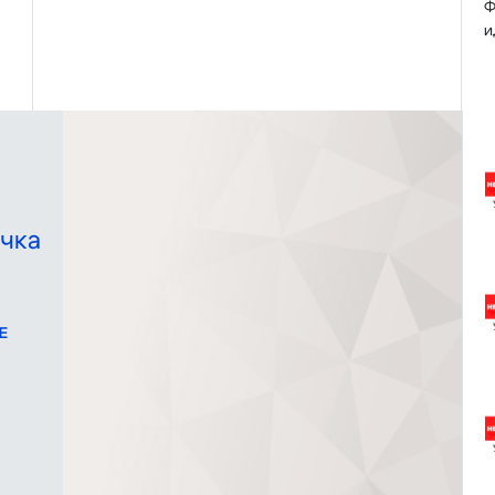
Ф
и
чка
Е