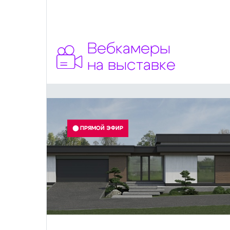
Вебкамеры
на выставке
⬤ ПРЯМОЙ ЭФИР