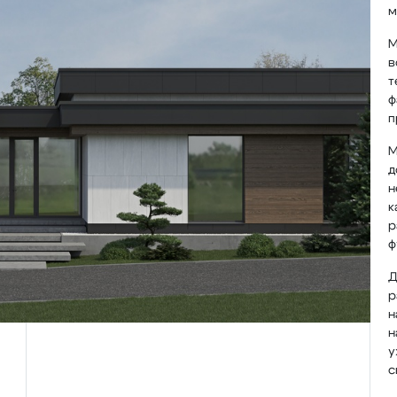
м
М
в
т
ф
п
М
д
н
к
р
ф
Д
р
н
н
у
с