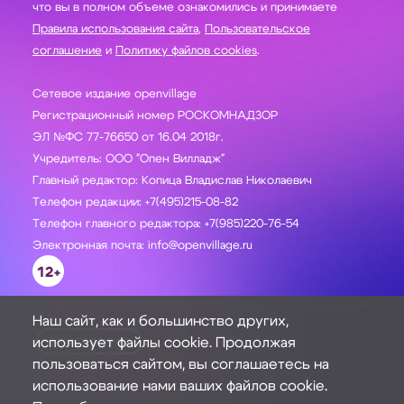
что вы в полном объеме ознакомились и принимаете
Правила использования сайта
,
Пользовательское
соглашение
и
Политику файлов cookies
.
Сетевое издание openvillage
Регистрационный номер РОСКОМНАДЗОР
ЭЛ №ФС 77-76650 от 16.04 2018г.
Учредитель: ООО "Опен Вилладж"
Главный редактор: Копица Владислав Николаевич
Телефон редакции: +7(495)215-08-82
Телефон главного редактора: +7(985)220-76-54
Электронная почта: info@openvillage.ru
12+
Наш сайт, как и большинство других,
использует файлы cookie. Продолжая
ЗАДАТЬ ВОПРОС
пользоваться сайтом, вы соглашаетесь на
использование нами ваших файлов cookie.