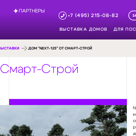
ПАРТНЕРЫ
+7 (495) 215-08-82
З
ВЫСТАВКА ДОМОВ
ДЛЯ ПОС
ВЫСТАВКИ
ДОМ "NEXT-125" ОТ СМАРТ-СТРОЙ
т Смарт-Строй
N
к
с
р
д