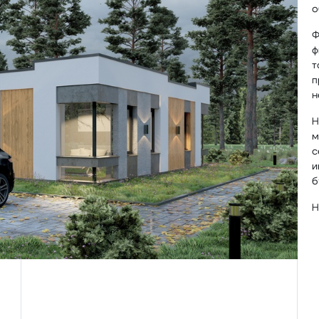
о
Ф
ф
т
п
н
Н
м
с
и
б
Н