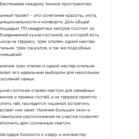
беспечивая каждому личное пространство.
анный проект – это сочетание красоты, уюта,
ункциональности и комфорта. Дом общей
лощадью 170 квадратных метров состоит из
бъединенной кухни-гостиной, из которой есть
ыход на террасу, трех спален, одной мастер-
пальни, трех санузлов, а так же подсобных
омещений.
аличие трех спален и одной мастер-спальни
елает его идеальным выбором для нескольких
околений семьи.
ухня-гостиная станем местом для семейных
жинов и приема гостей, а на террасе приятно
опить чай, насладится тишиной, встретить
ассвет или закат. Наличие больших окон и
равильное расположение на участке позволят
аполнить дом солнечным светом.
лагодаря близости к озеру и множеству