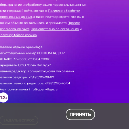
нение и обработку ваших персональных данных
дминистрацией сайта, согласно
Политике обработки
персональных данных
, а также подтверждаете, что вы в
полном объеме ознакомились и принимаете
Правила
спользования сайта
,
Пользовательское соглашение
и
олитику файлов cookies
.
етевое издание openvillage
Регистрационный номер РОСКОМНАДЗОР
Л №ФС 77-76650 от 16.04 2018г.
Учредитель: ООО "Опен Вилладж"
лавный редактор: Копица Владислав Николаевич
елефон редакции: +7(495)215-08-82
елефон главного редактора: +7(985)220-76-54
лектронная почта: info@openvillage.ru
12+
ПРИНЯТЬ
ЗАДАТЬ ВОПРОС