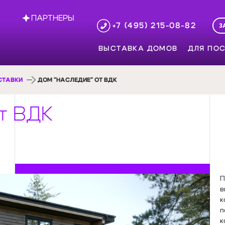
ПАРТНЕРЫ
+7 (495) 215-08-82
З
ВЫСТАВКА ДОМОВ
ДЛЯ ПОС
СТАВКИ
ДОМ "НАСЛЕДИЕ" ОТ ВДК
т ВДК
П
в
к
п
к