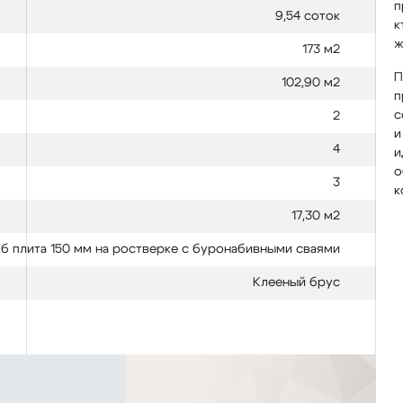
п
9,54 соток
к
ж
173 м2
П
102,90 м2
п
с
2
и
4
и
о
3
к
17,30 м2
б плита 150 мм на ростверке с буронабивными сваями
Клееный брус