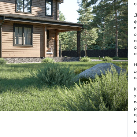
о
Д
ф
п
о
в
с
п
Н
д
п
К
у
п
р
п
н
Б