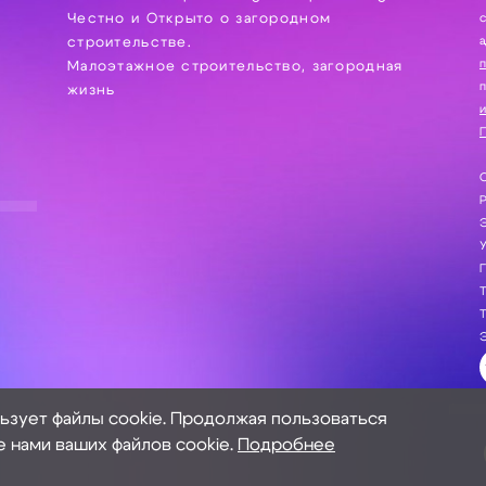
Честно и Открыто о загородном
сбор, хра
а
строительстве.
Малоэтажное строительство, загородная
жизнь
и
П
С
Э
Г
Т
Т
Э
льзует файлы cookie. Продолжая пользоваться
е нами ваших файлов cookie.
Подробнее