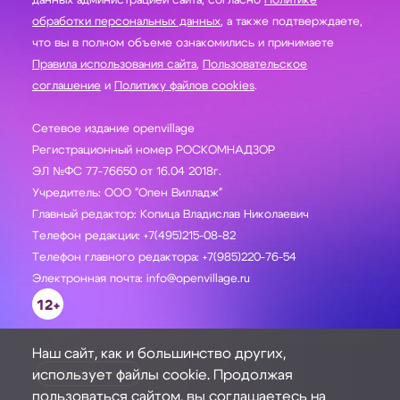
данных администрацией сайта, согласно
Политике
обработки персональных данных
, а также подтверждаете,
что вы в полном объеме ознакомились и принимаете
Правила использования сайта
,
Пользовательское
соглашение
и
Политику файлов cookies
.
Сетевое издание openvillage
Регистрационный номер РОСКОМНАДЗОР
ЭЛ №ФС 77-76650 от 16.04 2018г.
Учредитель: ООО "Опен Вилладж"
Главный редактор: Копица Владислав Николаевич
Телефон редакции: +7(495)215-08-82
Телефон главного редактора: +7(985)220-76-54
Электронная почта: info@openvillage.ru
12+
Наш сайт, как и большинство других,
использует файлы cookie. Продолжая
ЗАДАТЬ ВОПРОС
пользоваться сайтом, вы соглашаетесь на