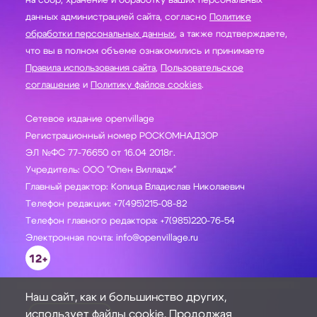
на сбор, хранение и обработку ваших персональных
данных администрацией сайта, согласно
Политике
обработки персональных данных
, а также подтверждаете,
что вы в полном объеме ознакомились и принимаете
Правила использования сайта
,
Пользовательское
соглашение
и
Политику файлов cookies
.
Сетевое издание openvillage
Регистрационный номер РОСКОМНАДЗОР
ЭЛ №ФС 77-76650 от 16.04 2018г.
Учредитель: ООО "Опен Вилладж"
Главный редактор: Копица Владислав Николаевич
Телефон редакции: +7(495)215-08-82
Телефон главного редактора: +7(985)220-76-54
Электронная почта: info@openvillage.ru
12+
Наш сайт, как и большинство других,
использует файлы cookie. Продолжая
ЗАДАТЬ ВОПРОС