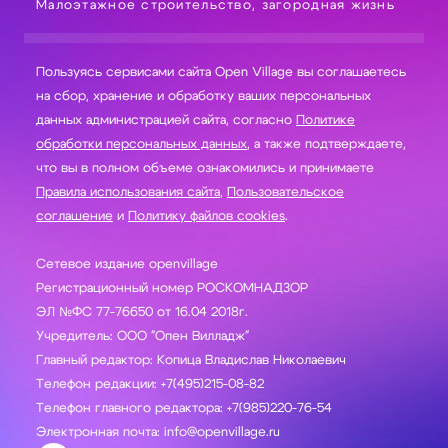
Малоэтажное строительство, загородная жизнь
Пользуясь сервисами сайта Open Village вы соглашаетесь
на сбор, хранение и обработку ваших персональных
данных администрацией сайта, согласно
Политике
обработки персональных данных
, а также подтверждаете,
что вы в полном объеме ознакомились и принимаете
Правила использования сайта
,
Пользовательское
соглашение
и
Политику файлов cookies
.
Сетевое издание openvillage
Регистрационный номер РОСКОМНАДЗОР
ЭЛ №ФС 77-76650 от 16.04 2018г.
Учредитель: ООО "Опен Вилладж"
Главный редактор: Копица Владислав Николаевич
Телефон редакции: +7(495)215-08-82
Телефон главного редактора: +7(985)220-76-54
Электронная почта: info@openvillage.ru