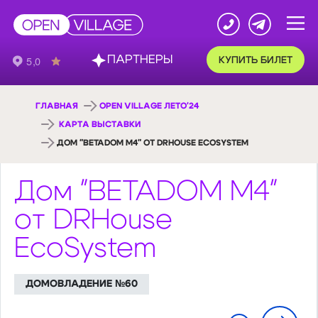
ПАРТНЕРЫ
КУПИТЬ БИЛЕТ
ГЛАВНАЯ
OPEN VILLAGE ЛЕТО'24
КАРТА ВЫСТАВКИ
ДОМ "BETADOM M4" ОТ DRHOUSE ECOSYSTEM
Дом "BETADOM M4"
от DRHouse
EcoSystem
ДОМОВЛАДЕНИЕ №60