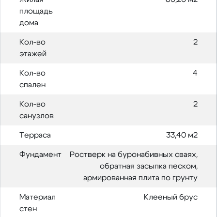
площадь
дома
Кол-во
2
этажей
Кол-во
4
спален
Кол-во
2
санузлов
Терраса
33,40 м2
Фундамент
Ростверк на буронабивных сваях,
обратная засыпка песком,
армированная плита по грунту
Материал
Клееный брус
стен