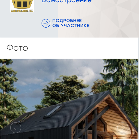
Dомостроение
ПОДРОБНЕЕ
ОБ УЧАСТНИКЕ
Фото
Предыдущий
Следу