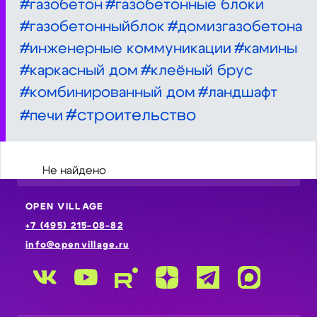
#газобетон
#газобетонные блоки
#газобетонныйблок
#домизгазобетона
#инженерные коммуникации
#камины
#каркасный дом
#клеёный брус
#комбинированный дом
#ландшафт
#строительство
#печи
Не найдено
OPEN VILLAGE
+7 (495) 215-08-82
info@openvillage.ru