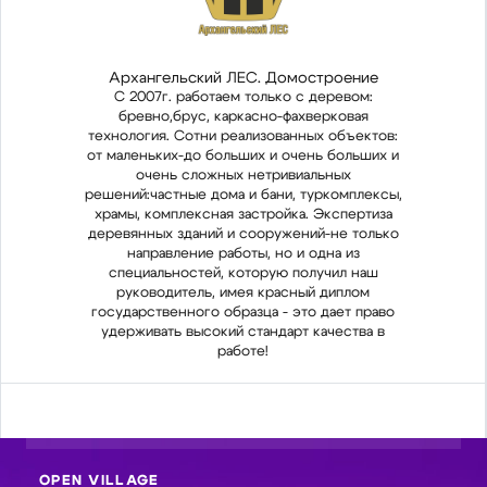
Архангельский ЛЕС. Домостроение
А
С 2007г. работаем только с деревом:
бревно,брус, каркасно-фахверковая
технология. Сотни реализованных объектов:
техн
от маленьких-до больших и очень больших и
от м
очень сложных нетривиальных
решений:частные дома и бани, туркомплексы,
реше
храмы, комплексная застройка. Экспертиза
хра
деревянных зданий и сооружений-не только
дере
направление работы, но и одна из
специальностей, которую получил наш
с
руководитель, имея красный диплом
государственного образца - это дает право
гос
удерживать высокий стандарт качества в
уд
работе!
OPEN VILLAGE