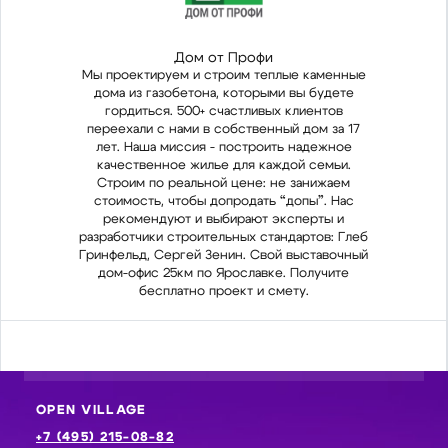
Дом от Профи
Мы проектируем и строим теплые каменные
Мы 
дома из газобетона, которыми вы будете
до
гордиться. 500+ счастливых клиентов
переехали с нами в собственный дом за 17
пер
лет. Наша миссия - построить надежное
ле
качественное жилье для каждой семьи.
к
Строим по реальной цене: не занижаем
С
стоимость, чтобы допродать “допы”. Нас
ст
рекомендуют и выбирают эксперты и
р
разработчики строительных стандартов: Глеб
разр
Гринфельд, Сергей Зенин. Свой выставочный
Грин
дом-офис 25км по Ярославке. Получите
д
бесплатно проект и смету.
OPEN VILLAGE
+7 (495) 215-08-82