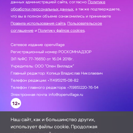
данных администрацией сайта, согласно
Политике
обработки персональных данных
, а также подтверждаете,
что вы в полном объеме ознакомились и принимаете
Правила использования сайта
,
Пользовательское
соглашение
и
Политику файлов cookies
.
Сетевое издание openvillage
Регистрационный номер РОСКОМНАДЗОР
ЭЛ №ФС 77-76650 от 16.04 2018г.
Учредитель: ООО "Опен Вилладж"
Главный редактор: Копица Владислав Николаевич
Телефон редакции: +7(495)215-08-82
Телефон главного редактора: +7(985)220-76-54
Электронная почта: info@openvillage.ru
12+
Наш сайт, как и большинство других,
использует файлы cookie. Продолжая
ЗАДАТЬ ВОПРОС