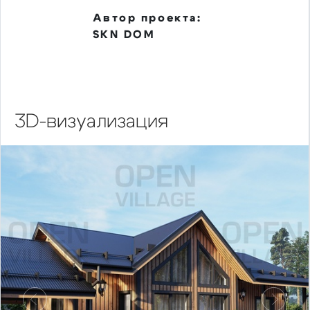
Автор проекта:
SKN DOM
3D-визуализация
Предыдущий
Следу