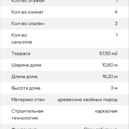
Кол-во этажей
1
Кол-во комнат
4
Кол-во спален
3
Кол-во
1
санузлов
Терраса
57,50 м2
Ширина дома
10,80 м
Длина дома
16,20 м
Высота дома
3 м
Материал стен
древесина хвойных пород
Строительная
каркасная
технология: