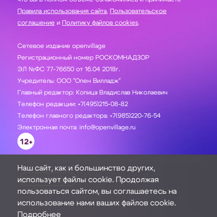
Правила использования сайта
,
Пользовательское
соглашение
и
Политику файлов cookies
.
Сетевое издание openvillage
Регистрационный номер РОСКОМНАДЗОР
ЭЛ №ФС 77-76650 от 16.04 2018г.
Учредитель: ООО "Опен Вилладж"
Главный редактор: Копица Владислав Николаевич
Телефон редакции: +7(495)215-08-82
Телефон главного редактора: +7(985)220-76-54
Электронная почта: info@openvillage.ru
12+
Наш сайт, как и большинство других,
использует файлы cookie. Продолжая
ЗАДАТЬ ВОПРОС
пользоваться сайтом, вы соглашаетесь на
использование нами ваших файлов cookie.
Подробнее