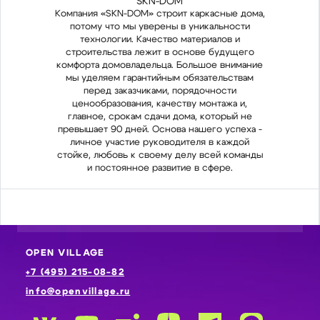
SKN-DOM
Компания «SKN-DOM» строит каркасные дома,
Комп
потому что мы уверены в уникальности
п
технологии. Качество материалов и
строительства лежит в основе будущего
ст
комфорта домовладельца. Большое внимание
комф
мы уделяем гарантийным обязательствам
мы
перед заказчиками, порядочности
ценообразования, качеству монтажа и,
ц
главное, срокам сдачи дома, который не
гл
превышает 90 дней. Основа нашего успеха -
прев
личное участие руководителя в каждой
л
стойке, любовь к своему делу всей команды
стой
и постоянное развитие в сфере.
OPEN VILLAGE
+7 (495) 215-08-82
info@openvillage.ru