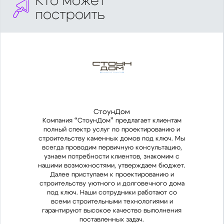
Кто может
построить
СтоунДом
Компания “СтоунДом” предлагает клиентам
Ком
полный спектр услуг по проектированию и
пол
строительству каменных домов под ключ. Мы
стро
всегда проводим первичную консультацию,
все
узнаем потребности клиентов, знакомим с
узн
нашими возможностями, утверждаем бюджет.
наши
Далее приступаем к проектированию и
Д
строительству уютного и долговечного дома
стро
под ключ. Наши сотрудники работают со
по
всеми строительными технологиями и
в
гарантируют высокое качество выполнения
гар
поставленных задач.