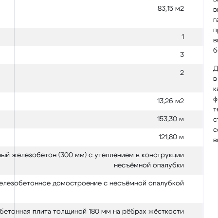
83,15 м2
в
г
п
1
в
б
3
Д
2
в
к
ф
13,26 м2
т
153,30 м
с
с
121,80 м
в
ый железобетон (300 мм) с утеплением в конструкции
несъёмной опалубки
елезобетонное домостроение с несъёмной опалубкой
етонная плита толщиной 180 мм на рёбрах жёсткости