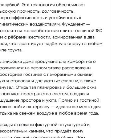
палубкой. Эта технология обеспечивает
ысокую прочность, долговечность,
нергоэффективность и устойчивость к
лиматическим воздействиям. Фундамент —
онолитная железобетонная плита толщиной 180
м с рёбрами жёсткости, армированная в два
лоя, что гарантирует надёжную опору на любом
ипе грунта.
ланировка дома продумана для комфортного
роживания: на первом этаже расположены
росторная гостиная с панорамными окнами,
ухня-столовая и две уютные спальни, а также
анузел. Открытая планировка и большие окна
аполняют пространство светом, создавая
щущение простора и уюта. Прямо из гостиной
ожно выйти на террасу — идеальное место для
тдыха на свежем воздухе в любое время года.
асады отделаны фактурной штукатуркой и
екоративным камнем, что придаёт дому
ыразительный современный облик. Дом