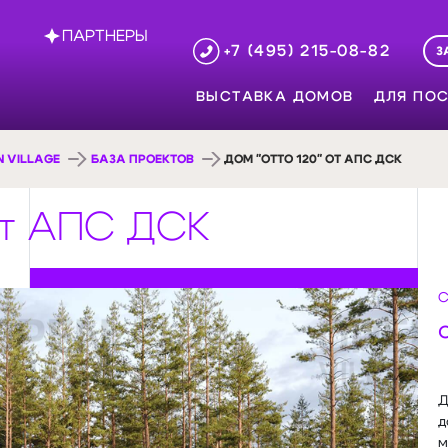
ПАРТНЕРЫ
+7 (495) 215-08-82
З
ВЫСТАВКА ДОМОВ
ДЛЯ ПОС
 VILLAGE
БАЗА ПРОЕКТОВ
ДОМ "ОТТО 120" ОТ АПС ДСК
от АПС ДСК
С
Д
д
м