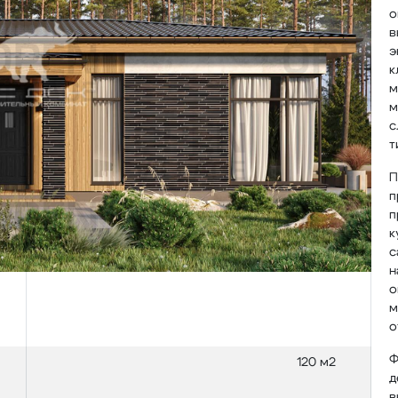
о
в
э
к
м
м
с
т
П
п
п
к
с
н
о
м
о
Ф
120 м2
д
в