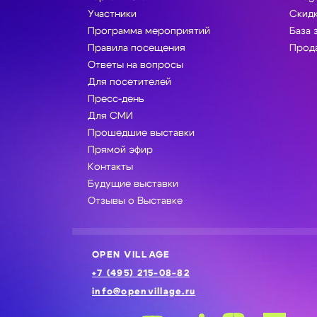
Участники
Скидк
Программа мероприятий
База 
Правила посещения
Прода
Ответы на вопросы
Для посетителей
Пресс-день
Для СМИ
Прошедшие выставки
Прямой эфир
Контакты
Будущие выставки
Отзывы о Выставке
OPEN VILLAGE
+7 (495) 215-08-82
info@openvillage.ru