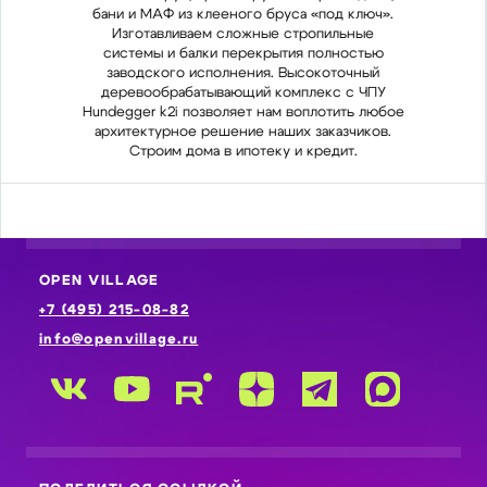
бани и МАФ из клееного бруса «под ключ».
бан
Изготавливаем сложные стропильные
И
системы и балки перекрытия полностью
си
заводского исполнения. Высокоточный
з
деревообрабатывающий комплекс с ЧПУ
де
Hundegger k2i позволяет нам воплотить любое
Hunde
архитектурное решение наших заказчиков.
арх
Строим дома в ипотеку и кредит.
OPEN VILLAGE
+7 (495) 215-08-82
info@openvillage.ru