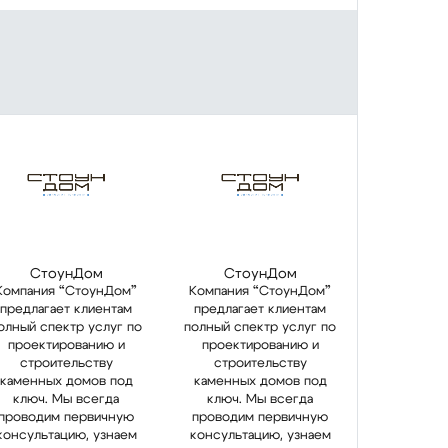
СтоунДом
СтоунДом
Компания “СтоунДом”
Компания “СтоунДом”
предлагает клиентам
предлагает клиентам
олный спектр услуг по
полный спектр услуг по
проектированию и
проектированию и
строительству
строительству
каменных домов под
каменных домов под
ключ. Мы всегда
ключ. Мы всегда
проводим первичную
проводим первичную
консультацию, узнаем
консультацию, узнаем