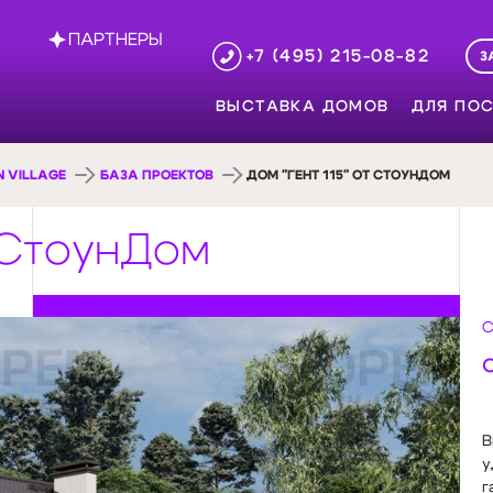
ПАРТНЕРЫ
+7 (495) 215-08-82
З
ВЫСТАВКА ДОМОВ
ДЛЯ ПОС
 VILLAGE
БАЗА ПРОЕКТОВ
ДОМ "ГЕНТ 115" ОТ СТОУНДОМ
т СтоунДом
С
В
у
г