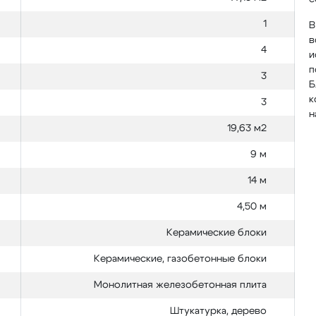
1
В
в
4
и
п
3
Б
к
3
н
19,63 м2
9 м
14 м
4,50 м
Керамические блоки
Керамические, газобетонные блоки
Монолитная железобетонная плита
Штукатурка, дерево