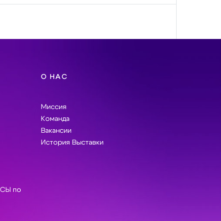
отребности клиентов,
потребности клиентов,
знакомим с нашими
знакомим с нашими
возможностями,
возможностями,
утверждаем бюджет.
утверждаем бюджет.
Далее приступаем к
Далее приступаем к
проектированию и
проектированию и
троительству уютного
строительству уютного
и долговечного дома
и долговечного дома
под ключ. Наши
под ключ. Наши
О НАС
сотрудники работают
сотрудники работают
со всеми
со всеми
строительными
строительными
Миссия
технологиями и
технологиями и
гарантируют высокое
гарантируют высокое
Команда
качество выполнения
качество выполнения
Вакансии
поставленных задач.
поставленных задач.
История Выставки
СЫ по