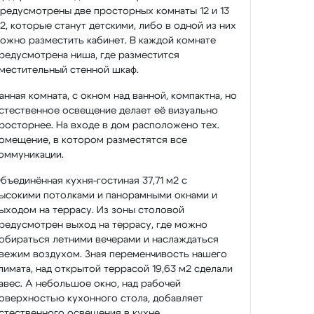
редусмотрены две просторных комнаты 12 и 13
2, которые станут детскими, либо в одной из них
ожно разместить кабинет. В каждой комнате
редусмотрена ниша, где разместится
местительный стенной шкаф.
анная комната, с окном над ванной, компактна, но
стественное освещение делает её визуально
росторнее. На входе в дом расположено тех.
омещение, в котором разместятся все
оммуникации.
бъединённая кухня-гостиная 37,71 м2 с
ысокими потолками и панорамными окнами и
ыходом на террасу. Из зоны столовой
редусмотрен выход на террасу, где можно
обираться летними вечерами и наслаждаться
вежим воздухом. Зная переменчивость нашего
лимата, над открытой террасой 19,63 м2 сделали
авес. А небольшое окно, над рабочей
оверхностью кухонного стола, добавляет
стественного освещения в кухне.