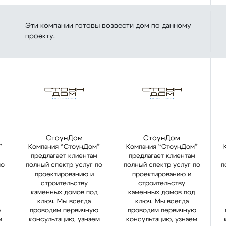
Эти компании готовы возвести дом по данному
проекту.
СтоунДом
СтоунДом
”
Компания “СтоунДом”
Компания “СтоунДом”
предлагает клиентам
предлагает клиентам
по
полный спектр услуг по
полный спектр услуг по
п
проектированию и
проектированию и
строительству
строительству
каменных домов под
каменных домов под
ключ. Мы всегда
ключ. Мы всегда
ю
проводим первичную
проводим первичную
м
консультацию, узнаем
консультацию, узнаем