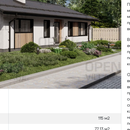
П
м
м
п
в
В
е
п
п
к
О
в
в
п
с
с
к
н
115 м2
п
77,13 м2
е