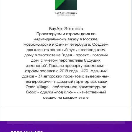
БауАртЭстетика
Проектируем и строим дома по
индивидуальному заказу в Москве,
Новосибирске и Санкт-Петербурге. Создаем
Ново
для клиента понятный путь к загородному
дл
дому в экосистеме "идея - проект - готовый
дому
дом, с учётом перспективы будущих
изменений". Прошли проверку временем: -
изм
строим поселки с 2018 года - 470+ сданных
стр
домов - 37 авторских проектов с выверенным
домо
планировками - надежный партнер выставки
пла
Open Village - собственное архитектурное
Ope
бюро - сделка «под ключ» - качественный
бюр
сервис на каждом этапе