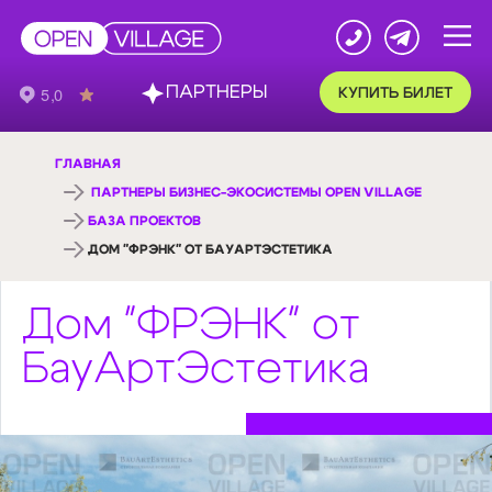
ПАРТНЕРЫ
КУПИТЬ БИЛЕТ
ГЛАВНАЯ
ПАРТНЕРЫ БИЗНЕС-ЭКОСИСТЕМЫ OPEN VILLAGE
БАЗА ПРОЕКТОВ
ДОМ "ФРЭНК" ОТ БАУАРТЭСТЕТИКА
Дом "ФРЭНК" от
БауАртЭстетика