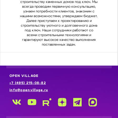
строительству каменных домов под ключ. Мы
стро
всегда проводим первичную консультацию,
все
узнаем потребности клиентов, знакомим с
узн
нашими возможностями, утверждаем бюджет.
наши
Далее приступаем к проектированию и
Д
строительству уютного и долговечного дома
стро
под ключ. Наши сотрудники работают со
по
всеми строительными технологиями и
в
гарантируют высокое качество выполнения
гар
поставленных задач.
OPEN VILLAGE
+7 (495) 215-08-82
info@openvillage.ru