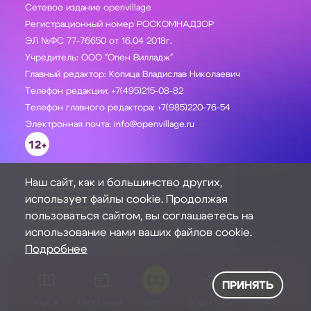
Сетевое издание openvillage
Регистрационный номер РОСКОМНАДЗОР
ЭЛ №ФС 77-76650 от 16.04 2018г.
Учредитель: ООО "Опен Вилладж"
Главный редактор: Копица Владислав Николаевич
Телефон редакции: +7(495)215-08-82
Телефон главного редактора: +7(985)220-76-54
Электронная почта: info@openvillage.ru
12+
Наш сайт, как и большинство других,
использует файлы cookie. Продолжая
ЗАДАТЬ ВОПРОС
пользоваться сайтом, вы соглашаетесь на
использование нами ваших файлов cookie.
Подробнее
ПРИНЯТЬ
КАРТА
ПРОГРАММА
БИЛЕТ
ДОБРАТЬСЯ
ВОПРОС