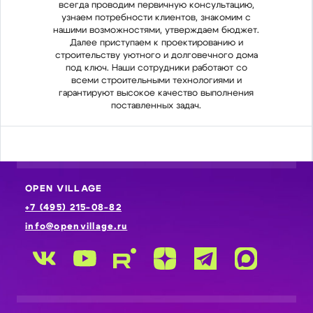
всегда проводим первичную консультацию,
все
узнаем потребности клиентов, знакомим с
узн
нашими возможностями, утверждаем бюджет.
наши
Далее приступаем к проектированию и
Д
строительству уютного и долговечного дома
стро
под ключ. Наши сотрудники работают со
по
всеми строительными технологиями и
в
гарантируют высокое качество выполнения
гар
поставленных задач.
OPEN VILLAGE
+7 (495) 215-08-82
info@openvillage.ru