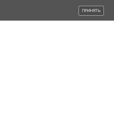
ПРИНЯТЬ
Наша продукция
ЧЕРЕПИЦА KATEPAL MANSION
ЧЕРЕПИЦА KATEPAL JAZZY
ЧЕРЕПИЦА TRENDUM MAGNUM
ЧЕРЕПИЦА TRENDUM MONOHROM